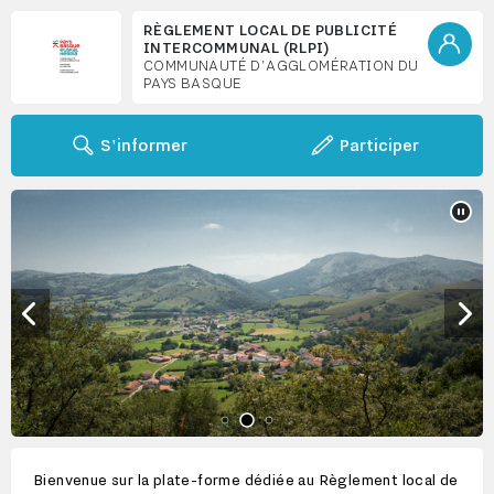
RÈGLEMENT LOCAL DE PUBLICITÉ
INTERCOMMUNAL (RLPI)
COMMUNAUTÉ D'AGGLOMÉRATION DU
PAYS BASQUE
S'informer
Participer
Diaporama
2 sur 3
Arrête
Aller à la diapositive précédente
Aller 
Aller à la diapositive 2 sur
Aller à la diapositive 1 sur 3
Aller à la diapositive 3 sur 3
Bienvenue sur la plate-forme dédiée au Règlement local de